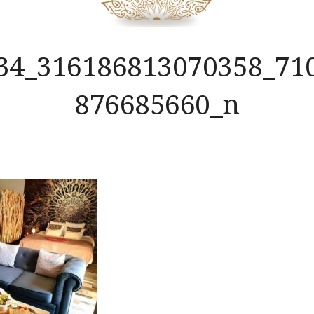
34_316186813070358_71
876685660_n