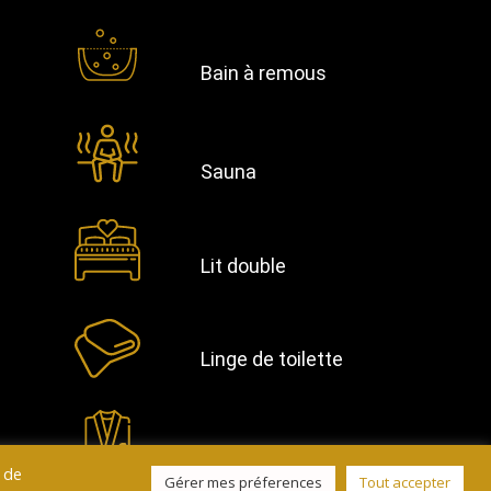
Bain à remous
Sauna
Lit double
Linge de toilette
Peignoirs
t de
Gérer mes préferences
Tout accepter