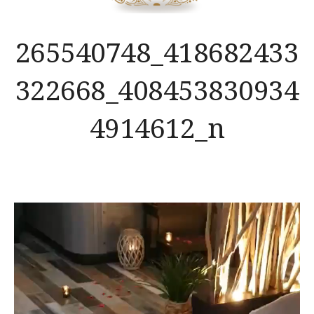
265540748_418682433
322668_408453830934
4914612_n
Lecteur
vidéo