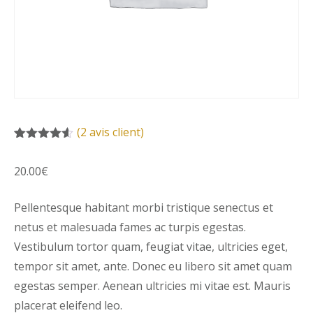
(
2
avis client)
Noté
2
4.50
sur 5
20.00
€
basé sur
notations
client
Pellentesque habitant morbi tristique senectus et
netus et malesuada fames ac turpis egestas.
Vestibulum tortor quam, feugiat vitae, ultricies eget,
tempor sit amet, ante. Donec eu libero sit amet quam
egestas semper. Aenean ultricies mi vitae est. Mauris
placerat eleifend leo.